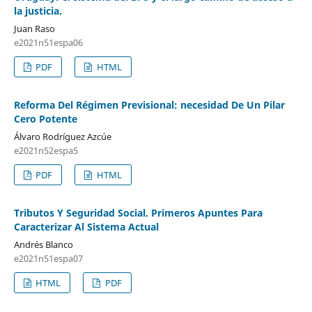
la justicia.
Juan Raso
e2021n51espa06
PDF
HTML
Reforma Del Régimen Previsional: necesidad De Un Pilar
Cero Potente
Álvaro Rodríguez Azcúe
e2021n52espa5
PDF
HTML
Tributos Y Seguridad Social. Primeros Apuntes Para
Caracterizar Al Sistema Actual
Andrés Blanco
e2021n51espa07
HTML
PDF