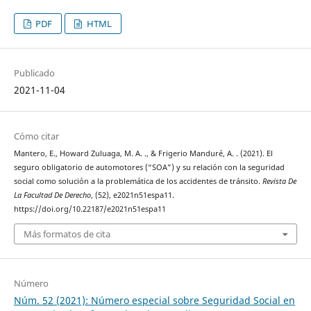
PDF
HTML
Publicado
2021-11-04
Cómo citar
Mantero, E., Howard Zuluaga, M. A. ., & Frigerio Manduré, A. . (2021). El
seguro obligatorio de automotores (“SOA”) y su relación con la seguridad
social como solución a la problemática de los accidentes de tránsito.
Revista De
La Facultad De Derecho
, (52), e2021n51espa11.
https://doi.org/10.22187/e2021n51espa11
Más formatos de cita
Número
Núm. 52 (2021): Número especial sobre Seguridad Social en