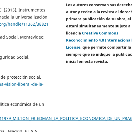
Los autores conservan sus derech
, C. (2015). Instrumentos
autor y ceden a la revista el derec
acia la universalización.
primera publicación de su obra, el
l.org/handle/11362/38821
estará simultaneamente sujeto a 
licencia
Creative Commons
idad Social. Montevideo:
Reconocimiento 4.0 Internacional
License.
que permite compartir la
siempre que se indique la publica
eguridad Social.
inicial en esta revista.
a de protección social.
-vision-liberal-de-la-
olítica económica de un
280041979_MILTON_FRIEDMAN_LA_POLITICA_ECONOMICA_DE_UN_PRA
al. Madrid: E.I.S.A.