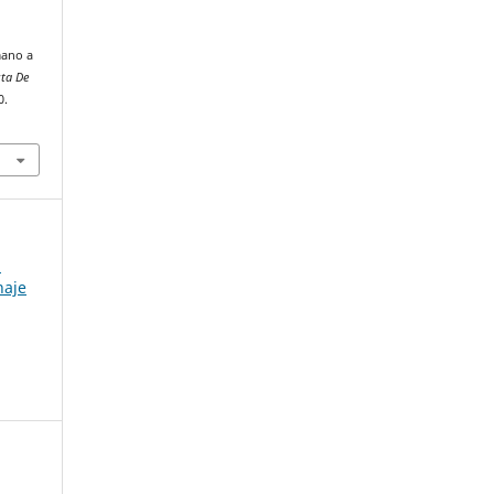
mano a
sta De
0.
l
naje