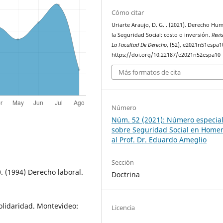
Cómo citar
Uriarte Araujo, D. G. . (2021). Derecho Hu
la Seguridad Social: costo o inversión.
Revi
La Facultad De Derecho
, (52), e2021n51espa1
https://doi.org/10.22187/e2021n52espa10
Más formatos de cita
Número
Núm. 52 (2021): Número especia
sobre Seguridad Social en Home
al Prof. Dr. Eduardo Ameglio
Sección
0. (1994) Derecho laboral.
Doctrina
 solidaridad. Montevideo:
Licencia