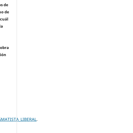
os de
ho de
 cuál
la
 obra
ción
GMATISTA_LIBERAL
.