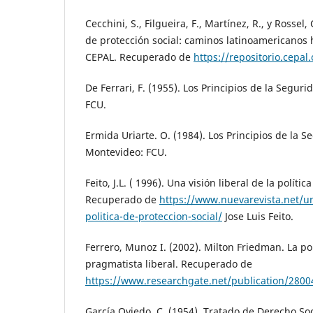
Cecchini, S., Filgueira, F., Martínez, R., y Rossel
de protección social: caminos latinoamericanos h
CEPAL. Recuperado de
https://repositorio.cepa
De Ferrari, F. (1955). Los Principios de la Segur
FCU.
Ermida Uriarte. O. (1984). Los Principios de la S
Montevideo: FCU.
Feito, J.L. ( 1996). Una visión liberal de la polític
Recuperado de
https://www.nuevarevista.net/una
politica-de-proteccion-social/
Jose Luis Feito.
Ferrero, Munoz I. (2002). Milton Friedman. La p
pragmatista liberal. Recuperado de
https://www.researchgate.net/publication/
García Oviedo, C. (1954). Tratado de Derecho Soci