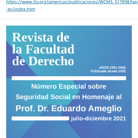
https://www.ilo.org/americas/publicaciones/WCMS_317898/lan
-es/index.htm