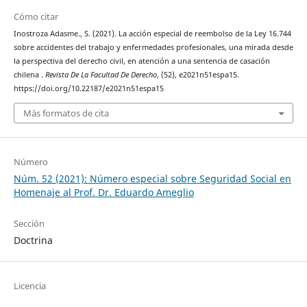
Cómo citar
Inostroza Adasme., S. (2021). La acción especial de reembolso de la Ley 16.744
sobre accidentes del trabajo y enfermedades profesionales, una mirada desde
la perspectiva del derecho civil, en atención a una sentencia de casación
chilena .
Revista De La Facultad De Derecho
, (52), e2021n51espa15.
https://doi.org/10.22187/e2021n51espa15
Más formatos de cita
Número
Núm. 52 (2021): Número especial sobre Seguridad Social en
Homenaje al Prof. Dr. Eduardo Ameglio
Sección
Doctrina
Licencia