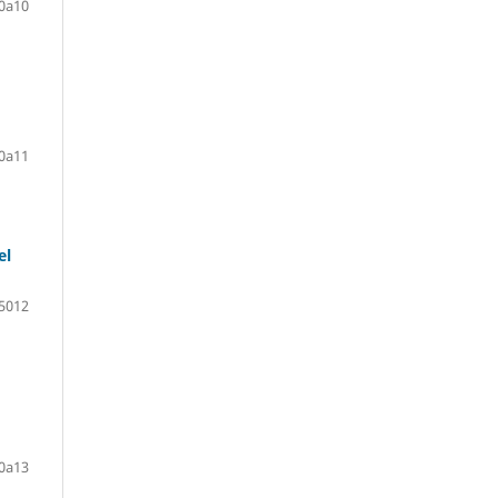
0a10
0a11
el
5012
0a13