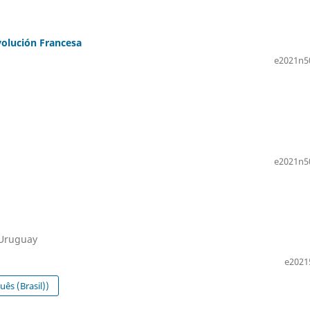
volución Francesa
e2021n5
e2021n5
 Uruguay
e2021
ês (Brasil))