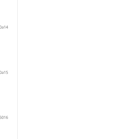
0a14
0a15
5016