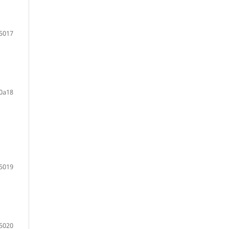
5017
0a18
5019
5020