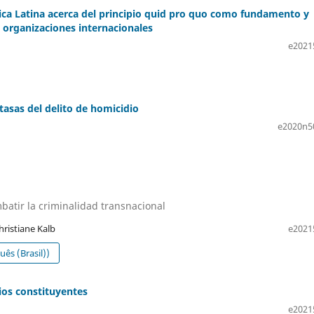
rica Latina acerca del principio quid pro quo como fundamento y
s organizaciones internacionales
e2021
tasas del delito de homicidio
e2020n5
atir la criminalidad transnacional
hristiane Kalb
e2021
ês (Brasil))
ios constituyentes
e2021