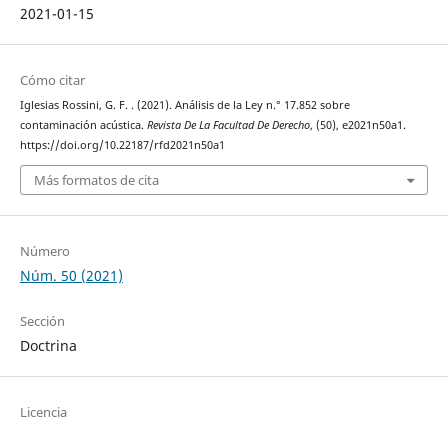
2021-01-15
Cómo citar
Iglesias Rossini, G. F. . (2021). Análisis de la Ley n.° 17.852 sobre
contaminación acústica.
Revista De La Facultad De Derecho
, (50), e2021n50a1.
https://doi.org/10.22187/rfd2021n50a1
Más formatos de cita
Número
Núm. 50 (2021)
Sección
Doctrina
Licencia