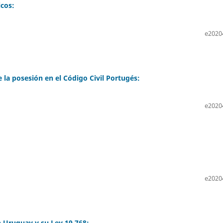
icos:
e2020
de la posesión en el Código Civil Portugés:
e2020
e2020
 Uruguay y su Ley 19.768: