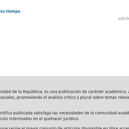
e su tiempo
e2019
rsidad de la República, es una publicación de carácter académico, a
s sociales, promoviendo el análisis crítico y plural sobre temas rele
ntífica publicada satisfaga las necesidades de la comunidad acad
ción interesados en el quehacer jurídico.
que reúne el mayor conjunto de artículos disponible en libre acces