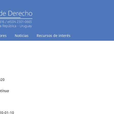
ores
Noticias
Recursos de interés
020
ntínua
20-01-10