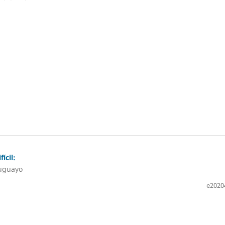
ícil:
ruguayo
e2020