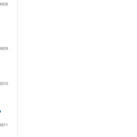
4808
4809
8010
n
4811