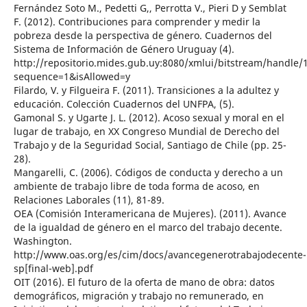
Fernández Soto M., Pedetti G,, Perrotta V., Pieri D y Semblat
F. (2012). Contribuciones para comprender y medir la
pobreza desde la perspectiva de género. Cuadernos del
Sistema de Información de Género Uruguay (4).
http://repositorio.mides.gub.uy:8080/xmlui/bitstream/handle
sequence=1&isAllowed=y
Filardo, V. y Filgueira F. (2011). Transiciones a la adultez y
educación. Colección Cuadernos del UNFPA, (5).
Gamonal S. y Ugarte J. L. (2012). Acoso sexual y moral en el
lugar de trabajo, en XX Congreso Mundial de Derecho del
Trabajo y de la Seguridad Social, Santiago de Chile (pp. 25-
28).
Mangarelli, C. (2006). Códigos de conducta y derecho a un
ambiente de trabajo libre de toda forma de acoso, en
Relaciones Laborales (11), 81-89.
OEA (Comisión Interamericana de Mujeres). (2011). Avance
de la igualdad de género en el marco del trabajo decente.
Washington.
http://www.oas.org/es/cim/docs/avancegenerotrabajodecente-
sp[final-web].pdf
OIT (2016). El futuro de la oferta de mano de obra: datos
demográficos, migración y trabajo no remunerado, en