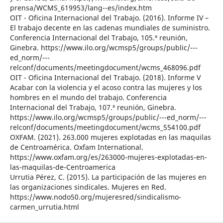
prensa/WCMS_619953/lang--es/index.htm
OIT - Oficina Internacional del Trabajo. (2016). Informe IV –
El trabajo decente en las cadenas mundiales de suministro.
Conferencia Internacional del Trabajo, 105.ª reunión,
Ginebra. https://www.ilo.org/wcmsp5/groups/public/---
ed_norm/---
relconf/documents/meetingdocument/wcms_468096.pdf
OIT - Oficina Internacional del Trabajo. (2018). Informe V
Acabar con la violencia y el acoso contra las mujeres y los
hombres en el mundo del trabajo. Conferencia
Internacional del Trabajo, 107.ª reunión, Ginebra.
https://www.ilo.org/wcmsp5/groups/public/---ed_norm/---
relconf/documents/meetingdocument/wcms_554100.pdf
OXFAM. (2021). 263.000 mujeres explotadas en las maquilas
de Centroamérica. Oxfam International.
https://www.oxfam.org/es/263000-mujeres-explotadas-en-
las-maquilas-de-Centroamerica
Urrutia Pérez, C. (2015). La participación de las mujeres en
las organizaciones sindicales. Mujeres en Red.
https://www.nodo50.org/mujeresred/sindicalismo-
carmen_urrutia.html