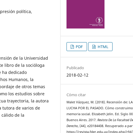
resión política,
PDF
HTML
ensión de la Universidad
te libro de la socióloga
Publicado
se ha dedicado
2018-02-12
echos Humanos, la
abordaje de otros temas
como los estudios sobre
Cómo citar
ua trayectoria, la autora
Malet Vázquez, M. (2018). Recensión de: LA
 tutora de varios de
LUCHA POR EL PASADO. Cómo construimos
memoria social. Elizabeth Jelin. Ed. Siglo XX
 cálido de la
Buenos Aires. 2017.
Revista De La Facultad D
Derecho
, (44), e20184408. Recuperado a par
https://revista.fder.edu.uy/index.php/rfd/a