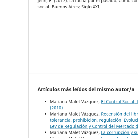
Jelin, E. (2017). La lucha por el pasado. Cómo c
social. Buenos Aires: Siglo XXI.
Artículos más leídos del mismo autor/a
Mariana Malet Vázquez,
El Control Social,
(2010)
Mariana Malet Vázquez,
Recensión del lib
tolerancia, prohibición, regulación. Evolu
Ley de Regulación y Control del Mercado 
Mariana Malet Vázquez,
La corrupción y s