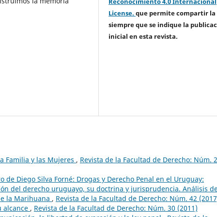
onstruimos la memoria
Reconocimiento 4.0 Internacional
License.
que permite compartir la
siempre que se indique la publica
inicial en esta revista.
 la Familia y las Mujeres
,
Revista de la Facultad de Derecho: Núm. 
ro de Diego Silva Forné: Drogas y Derecho Penal en el Uruguay:
ción del derecho uruguayo, su doctrina y jurisprudencia. Análisis de
de la Marihuana
,
Revista de la Facultad de Derecho: Núm. 42 (2017
u alcance
,
Revista de la Facultad de Derecho: Núm. 30 (2011)