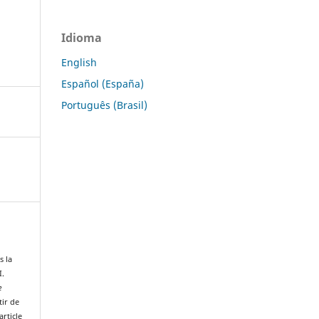
Idioma
English
Español (España)
Português (Brasil)
 la
I.
e
tir de
rticle