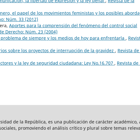
unicación, la libertad de expresión y la ley penal
,
Revista de la
énero, el papel de los movimientos feministas y los posibles aborda
ho: Núm. 33 (2012)
era,
Aportes para la comprensión del fenómeno del control social
 de Derecho: Núm. 23 (2004)
 problema de siempre y los medios de hoy para enfrentarla
,
Revis
os sobre los proyectos de interrupción de la gravidez
,
Revista de 
ctores y la ley de seguridad ciudadana: Ley No.16.707
,
Revista de 
rsidad de la República, es una publicación de carácter académico, a
s sociales, promoviendo el análisis crítico y plural sobre temas rele