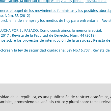
unicación, la libertad de expresión y la ley penal
,
Revista de la
énero, el papel de los movimientos feministas y los posibles aborda
ho: Núm. 33 (2012)
 problema de siempre y los medios de hoy para enfrentarla
,
Revis
 LUCHA POR EL PASADO. Cómo construimos la memoria social.
s. 2017
,
Revista de la Facultad de Derecho: Núm. 44 (2018)
os sobre los proyectos de interrupción de la gravidez
,
Revista de 
ctores y la ley de seguridad ciudadana: Ley No.16.707
,
Revista de 
rsidad de la República, es una publicación de carácter académico, a
s sociales, promoviendo el análisis crítico y plural sobre temas rele