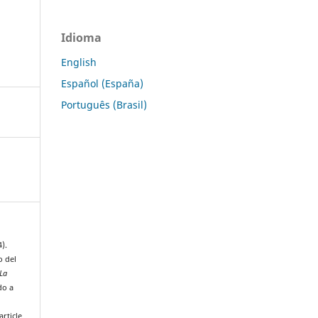
Idioma
English
Español (España)
Português (Brasil)
).
o del
 La
do a
rticle