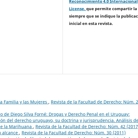
Reconocimiento 4.0 Internacional
License.
que permite compartir la
siempre que se indique la publica
inicial en esta revista.
 la Familia y las Mujeres
,
Revista de la Facultad de Derecho: Núm. 
ro de Diego Silva Forné: Drogas y Derecho Penal en el Uruguay:
ción del derecho uruguayo, su doctrina y jurisprudencia. Análisis de
de la Marihuana
,
Revista de la Facultad de Derecho: Núm. 42 (2017
u alcance
,
Revista de la Facultad de Derecho: Núm. 30 (2011)