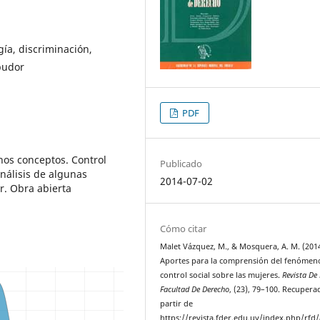
ía, discriminación,
 pudor
PDF
nos conceptos. Control
Publicado
nálisis de algunas
2014-07-02
r. Obra abierta
Cómo citar
Malet Vázquez, M., & Mosquera, A. M. (2014
Aportes para la comprensión del fenómen
control social sobre las mujeres.
Revista De
Facultad De Derecho
, (23), 79–100. Recupera
partir de
https://revista.fder.edu.uy/index.php/rfd/a