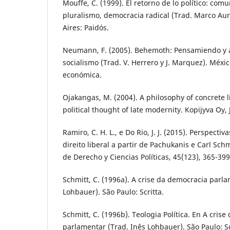
Mouffe, C. (1999). El retorno de lo político: com
pluralismo, democracia radical (Trad. Marco Aur
Aires: Paidós.
Neumann, F. (2005). Behemoth: Pensamiendo y a
socialismo (Trad. V. Herrero y J. Marquez). Méxi
económica.
Ojakangas, M. (2004). A philosophy of concrete l
political thought of late modernity. Kopijyva Oy, 
Ramiro, C. H. L., e Do Rio, J. J. (2015). Perspectiv
direito liberal a partir de Pachukanis e Carl Schm
de Derecho y Ciencias Políticas, 45(123), 365-399
Schmitt, C. (1996a). A crise da democracia parla
Lohbauer). São Paulo: Scritta.
Schmitt, C. (1996b). Teologia Política. En A cris
parlamentar (Trad. Inês Lohbauer). São Paulo: Sc