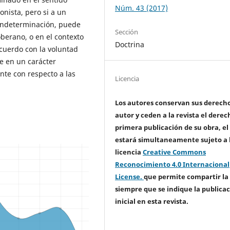
Núm. 43 (2017)
onista, pero si a un
 indeterminación, puede
Sección
berano, o en el contexto
Doctrina
cuerdo con la voluntad
te en un carácter
ente con respecto a las
Licencia
Los autores conservan sus derech
autor y ceden a la revista el derec
primera publicación de su obra, el
estará simultaneamente sujeto a 
licencia
Creative Commons
Reconocimiento 4.0 Internacional
License.
que permite compartir la
siempre que se indique la publica
inicial en esta revista.