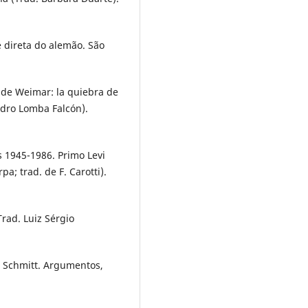
e direta do alemão. São
a de Weimar: la quiebra de
Pedro Lomba Falcón).
s 1945-1986. Primo Levi
a; trad. de F. Carotti).
Trad. Luiz Sérgio
rl Schmitt. Argumentos,