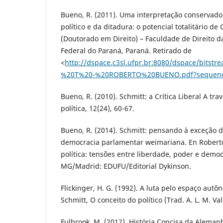
Bueno, R. (2011). Uma interpretação conservado
político e da ditadura: o potencial totalitário de 
(Doutorado em Direito) – Faculdade de Direito 
Federal do Paraná, Paraná. Retirado de
<
http://dspace.c3sl.ufpr.br:8080/dspace/bitst
%20T%20-%20ROBERTO%20BUENO.pdf?sequen
Bueno, R. (2010). Schmitt: a Crítica Liberal A trav
política, 12(24), 60-67.
Bueno, R. (2014). Schmitt: pensando à exceção d
democracia parlamentar weimariana. En Roberto 
política: tensões entre liberdade, poder e democ
MG/Madrid: EDUFU/Editorial Dykinson.
Flickinger, H. G. (1992). A luta pelo espaço autôn
Schmitt, O conceito do político (Trad. A. L. M. Val
Fulbrook, M. (2012). História Concisa da Aleman