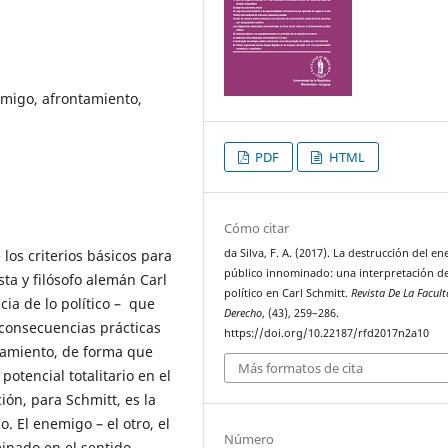
emigo, afrontamiento,
PDF
HTML
Cómo citar
 los criterios básicos para
da Silva, F. A. (2017). La destrucción del e
público innominado: una interpretación de
ista y filósofo alemán Carl
político en Carl Schmitt.
Revista De La Facul
cia de lo político – que
Derecho
, (43), 259–286.
 consecuencias prácticas
https://doi.org/10.22187/rfd2017n2a10
ntamiento, de forma que
Más formatos de cita
potencial totalitario en el
ón, para Schmitt, es la
o. El enemigo – el otro, el
Número
inado en el sentido