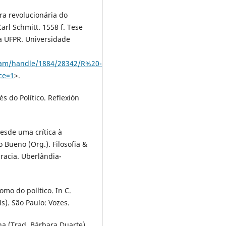
ra revolucionária do
Carl Schmitt. 1558 f. Tese
da UFPR. Universidade
ream/handle/1884/28342/R%20-
ce=1
>.
és do Político. Reflexión
esde uma crítica à
Bueno (Org.). Filosofia &
racia. Uberlândia-
omo do político. In C.
ls). São Paulo: Vozes.
ha (Trad. Bárbara Duarte).