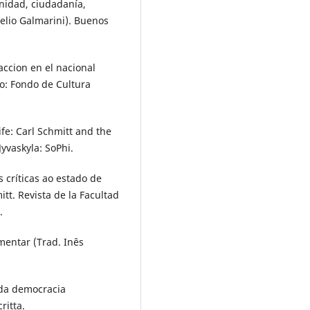
unidad, ciudadanía,
elio Galmarini). Buenos
ccion en el nacional
co: Fondo de Cultura
ife: Carl Schmitt and the
Jyvaskyla: SoPhi.
as críticas ao estado de
itt. Revista de la Facultad
.
mentar (Trad. Inês
e da democracia
ritta.