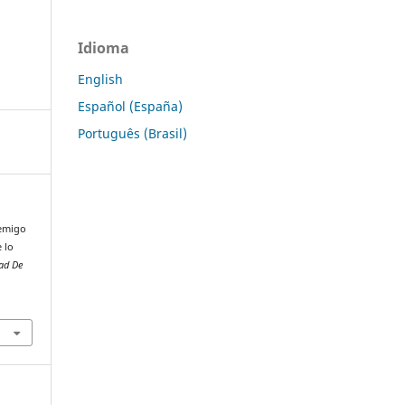
Idioma
English
Español (España)
Português (Brasil)
nemigo
 lo
tad De