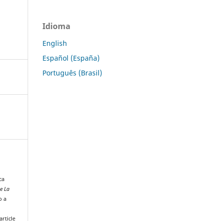
Idioma
English
Español (España)
Português (Brasil)
ca
e La
o a
rticle