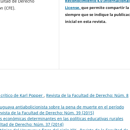
Reconocimiento 4.0 Internacional
acultad de Derecho
License.
que permite compartir la
ón (CFE).
siempre que se indique la publica
inicial en esta revista.
 crítico de Karl Popper
,
Revista de la Facultad de Derecho: Núm. 8
uguaya antiabolicionista sobre la pena de muerte en el período
vista de la Facultad de Derecho: Núm. 39 (2015)
s económicas determinantes en las políticas educativas rurales
ultad de Derecho: Núm. 37 (2014)