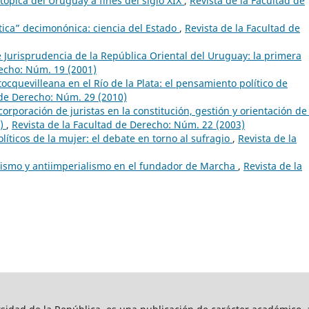
ópica del Uruguay a fines del siglo XIX
,
Revista de la Facultad de
ítica” decimonónica: ciencia del Estado
,
Revista de la Facultad de
 Jurisprudencia de la República Oriental del Uruguay: la primera
recho: Núm. 19 (2001)
ocquevilleana en el Río de la Plata: el pensamiento político de
 de Derecho: Núm. 29 (2010)
corporación de juristas en la constitución, gestión y orientación de
0)
,
Revista de la Facultad de Derecho: Núm. 22 (2003)
líticos de la mujer: el debate en torno al sufragio
,
Revista de la
ismo y antiimperialismo en el fundador de Marcha
,
Revista de la