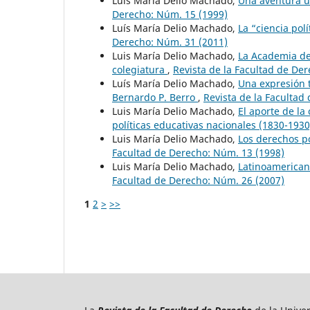
Luis María Delio Machado,
Una aventura ut
Derecho: Núm. 15 (1999)
Luís María Delio Machado,
La “ciencia pol
Derecho: Núm. 31 (2011)
Luis María Delio Machado,
La Academia de
colegiatura
,
Revista de la Facultad de De
Luís María Delio Machado,
Una expresión t
Bernardo P. Berro
,
Revista de la Facultad
Luis María Delio Machado,
El aporte de la 
políticas educativas nacionales (1830-193
Luis María Delio Machado,
Los derechos po
Facultad de Derecho: Núm. 13 (1998)
Luis María Delio Machado,
Latinoamerican
Facultad de Derecho: Núm. 26 (2007)
1
2
>
>>