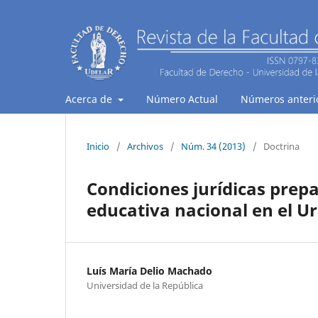
Acerca de
Número Actual
Números anteri
Inicio
/
Archivos
/
Núm. 34 (2013)
/
Doctrina
Condiciones jurídicas prepa
educativa nacional en el U
Luís María Delio Machado
Universidad de la República