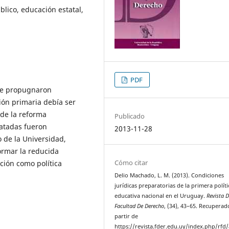
lico, educación estatal,
PDF
que propugnaron
ón primaria debía ser
 de la reforma
Publicado
ratadas fueron
2013-11-28
 de la Universidad,
ormar la reducida
Cómo citar
ación como política
Delio Machado, L. M. (2013). Condiciones
jurídicas preparatorias de la primera políti
educativa nacional en el Uruguay.
Revista D
Facultad De Derecho
, (34), 43–65. Recuperad
partir de
https://revista.fder.edu.uy/index.php/rfd/a