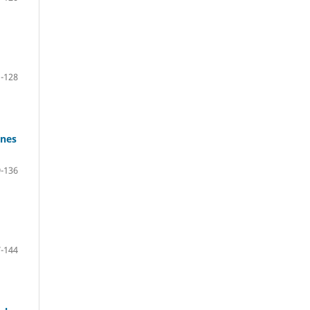
-128
ones
-136
-144