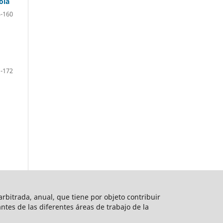
ola
-160
-172
rbitrada, anual, que tiene por objeto contribuir
vantes de las diferentes áreas de trabajo de la