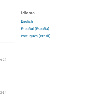
Idioma
English
Español (España)
Português (Brasil)
9-22
23-34