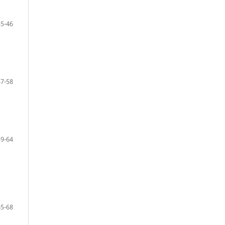
35-46
47-58
59-64
65-68