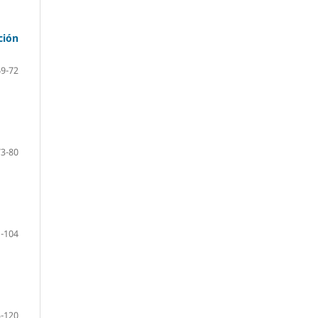
ción
69-72
73-80
-104
-120