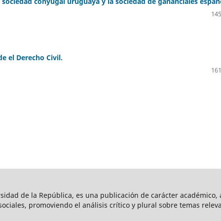
a sociedad conyugal uruguaya y la sociedad de gananciales españ
145
e el Derecho Civil.
161
rsidad de la República, es una publicación de carácter académico, a
s sociales, promoviendo el análisis crítico y plural sobre temas rele