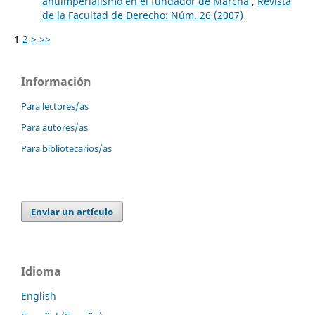
antiimperialismo en el fundador de Marcha
,
Revista
de la Facultad de Derecho: Núm. 26 (2007)
1
2
>
>>
Información
Para lectores/as
Para autores/as
Para bibliotecarios/as
Enviar un artículo
Idioma
English