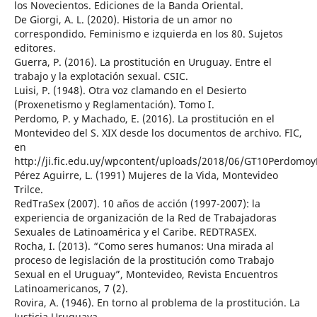
los Novecientos. Ediciones de la Banda Oriental.
De Giorgi, A. L. (2020). Historia de un amor no
correspondido. Feminismo e izquierda en los 80. Sujetos
editores.
Guerra, P. (2016). La prostitución en Uruguay. Entre el
trabajo y la explotación sexual. CSIC.
Luisi, P. (1948). Otra voz clamando en el Desierto
(Proxenetismo y Reglamentación). Tomo I.
Perdomo, P. y Machado, E. (2016). La prostitución en el
Montevideo del S. XIX desde los documentos de archivo. FIC,
en
http://ji.fic.edu.uy/wpcontent/uploads/2018/06/GT10Per
Pérez Aguirre, L. (1991) Mujeres de la Vida, Montevideo
Trilce.
RedTraSex (2007). 10 años de acción (1997-2007): la
experiencia de organización de la Red de Trabajadoras
Sexuales de Latinoamérica y el Caribe. REDTRASEX.
Rocha, I. (2013). “Como seres humanos: Una mirada al
proceso de legislación de la prostitución como Trabajo
Sexual en el Uruguay”, Montevideo, Revista Encuentros
Latinoamericanos, 7 (2).
Rovira, A. (1946). En torno al problema de la prostitución. La
Justicia Uruguaya.