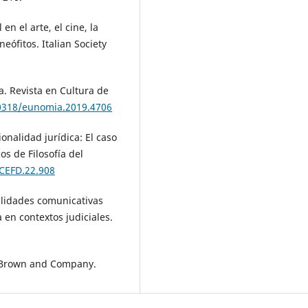
en el arte, el cine, la
eófitos. Italian Society
a. Revista en Cultura de
20318/eunomia.2019.4706
ionalidad jurídica: El caso
s de Filosofía del
/CEFD.22.908
bilidades comunicativas
a en contextos judiciales.
le, Brown and Company.