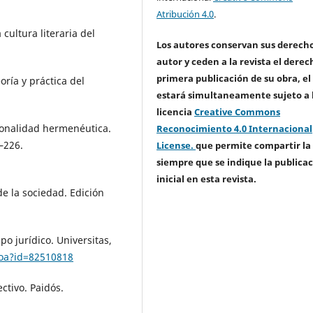
Atribución 4.0
.
 cultura literaria del
Los autores conservan sus derech
autor y ceden a la revista el derec
primera publicación de su obra, el
oría y práctica del
estará simultaneamente sujeto a 
licencia
Creative Commons
cionalidad hermenéutica.
Reconocimiento 4.0 Internacional
–226.
License.
que permite compartir la
siempre que se indique la publica
inicial en esta revista.
de la sociedad. Edición
po jurídico. Universitas,
.oa?id=82510818
ctivo. Paidós.