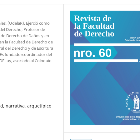
les, (UdelaR). Ejerció como
 del Derecho, Profesor de
a de Derecho de Daños y en
en la Facultad de Derecho de
ral del Derecho y de Escritura
 Es fundadorcoordinador del
DELuy, asociado al Coloquio
d, narrativa, arquetípico