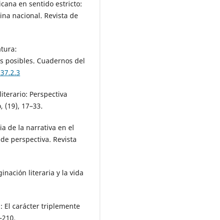
ricana en sentido estricto:
rina nacional. Revista de
atura:
tos posibles. Cuadernos del
37.2.3
iterario: Perspectiva
, (19), 17–33.
cia de la narrativa en el
de perspectiva. Revista
inación literaria y la vida
: El carácter triplemente
–210.