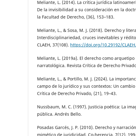
Meliante, L. (2014). La crítica jurídica latinoame
De la invisibilidad a su consideración en la doct
la Facultad de Derecho, (36), 153–183.
Meliante, L., & Sosa, M. J. (2018). Derecho y liter
Interdisciplinariedad, cruces inevitables y rédi
CLAEH, 37(108).
https://doi.org/10.29192/CLAEH.
Meliante, L. (2019a). El derecho como arquetipo l
narratológica. Revista Crítica de Derecho Privado
Meliante, L., & Portillo, M. J. (2024). La importan
campo de lo jurídico y sus contextos: Un cambio 
Crítica de Derecho Privado, (21), 19–43.
Nussbaum, M. C. (1997). Justicia poética: La imag
pública. Andrés Bello.
Posadas Garcés, J. P. (2010). Derecho y narración
mimético de juridicidad. Co-herencia, 7(12), 199