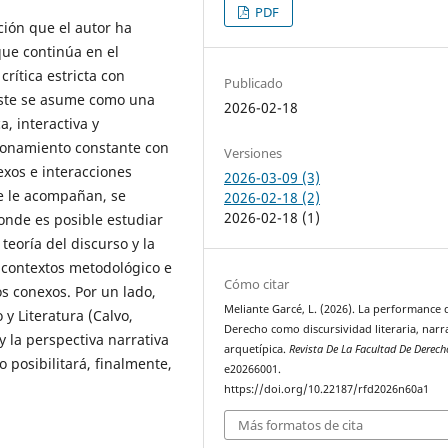
PDF
ción que el autor ha
que continúa en el
rítica estricta con
Publicado
éste se asume como una
2026-02-18
a, interactiva y
cionamiento constante con
Versiones
nexos e interacciones
2026-03-09 (3)
ue le acompañan, se
2026-02-18 (2)
2026-02-18 (1)
onde es posible estudiar
eoría del discurso y la
 contextos metodológico e
Cómo citar
os conexos. Por un lado,
Meliante Garcé, L. (2026). La performance 
 y Literatura (Calvo,
Derecho como discursividad literaria, narra
y la perspectiva narrativa
arquetípica.
Revista De La Facultad De Derech
 posibilitará, finalmente,
e20266001.
https://doi.org/10.22187/rfd2026n60a1
Más formatos de cita