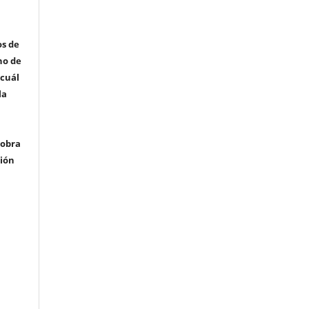
os de
ho de
 cuál
la
 obra
ción