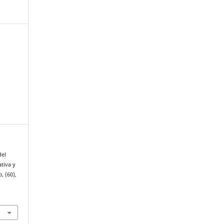
del
tiva y
o
, (60),