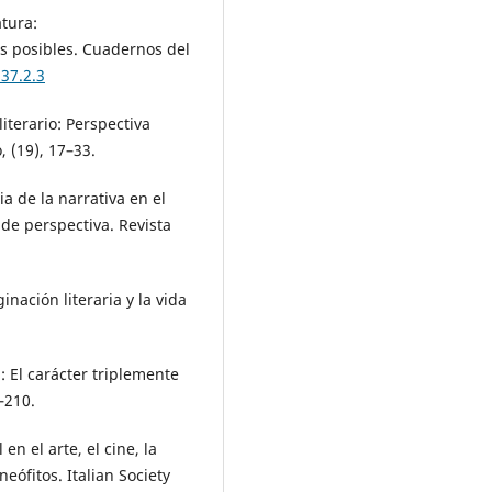
atura:
tos posibles. Cuadernos del
37.2.3
iterario: Perspectiva
, (19), 17–33.
cia de la narrativa en el
de perspectiva. Revista
inación literaria y la vida
: El carácter triplemente
–210.
en el arte, el cine, la
eófitos. Italian Society