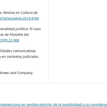
a. Revista en Cultura de
20318/eunomia.2019.4706
ionalidad jurídica: El caso
s de Filosofía del
/CEFD.22.908
bilidades comunicativas
a en contextos judiciales.
le, Brown and Company.
tinoamericana en sentido estricto: de la invisibilidad a su considera