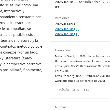
2026-02-18 — Actualizado el 202
éste se asume como una
09
a, interactiva y
cionamiento constante con
Versiones
nexos e interacciones
2026-03-09 (3)
ue le acompañan, se
2026-02-18 (2)
2026-02-18 (1)
onde es posible estudiar
eoría del discurso y la
 contextos metodológico e
Cómo citar
os conexos. Por un lado,
Meliante Garcé, L. (2026). La performance 
 y Literatura (Calvo,
Derecho como discursividad literaria, narra
y la perspectiva narrativa
arquetípica.
Revista De La Facultad De Derech
 posibilitará, finalmente,
e20266001.
https://doi.org/10.22187/rfd2026n60a1 (Or
work published 18 de febrero de 2026)
Más formatos de cita
Número