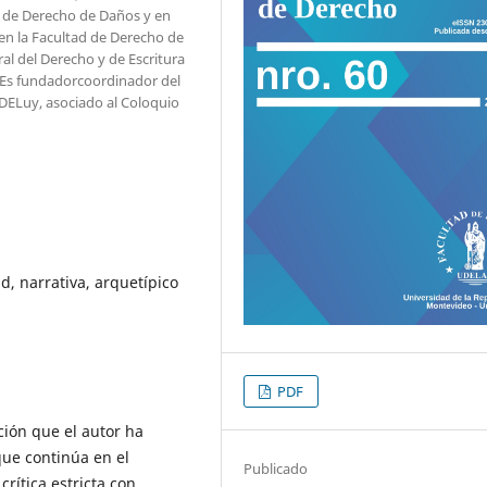
a de Derecho de Daños y en
en la Facultad de Derecho de
ral del Derecho y de Escritura
 Es fundadorcoordinador del
DELuy, asociado al Coloquio
d, narrativa, arquetípico
PDF
ción que el autor ha
que continúa en el
Publicado
rítica estricta con