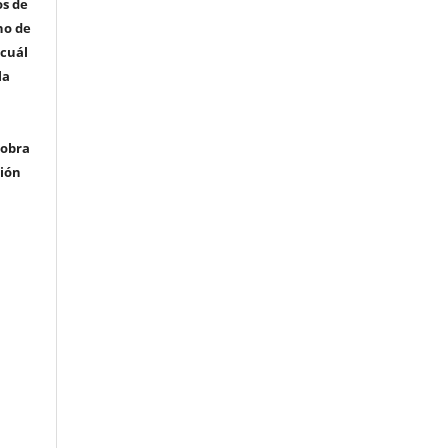
os de
ho de
 cuál
la
 obra
ción