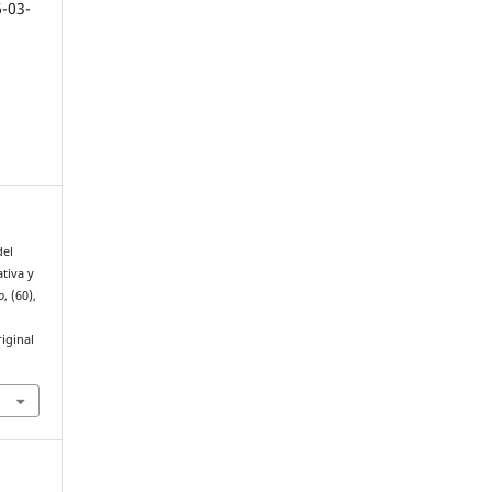
6-03-
del
tiva y
o
, (60),
iginal