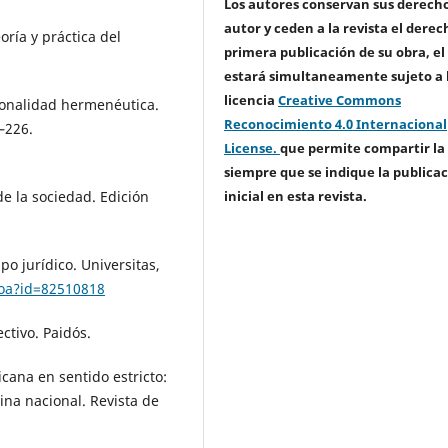
Los autores conservan sus derech
autor y ceden a la revista el derec
oría y práctica del
primera publicación de su obra, el
estará simultaneamente sujeto a 
licencia
Creative Commons
cionalidad hermenéutica.
Reconocimiento 4.0 Internacional
–226.
License.
que permite compartir la
siempre que se indique la publica
inicial en esta revista.
de la sociedad. Edición
po jurídico. Universitas,
.oa?id=82510818
ctivo. Paidós.
ricana en sentido estricto:
rina nacional. Revista de