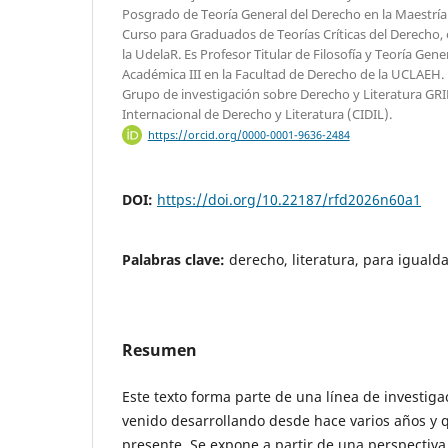
Posgrado de Teoría General del Derecho en la Maestrí
Curso para Graduados de Teorías Críticas del Derecho, 
la UdelaR. Es Profesor Titular de Filosofía y Teoría Gene
Académica III en la Facultad de Derecho de la UCLAEH.
Grupo de investigación sobre Derecho y Literatura GRI
Internacional de Derecho y Literatura (CIDIL).
https://orcid.org/0000-0001-9636-2484
DOI:
https://doi.org/10.22187/rfd2026n60a1
Palabras clave:
derecho, literatura, para igualda
Resumen
Este texto forma parte de una línea de investiga
venido desarrollando desde hace varios años y 
presente. Se expone a partir de una perspectiva c