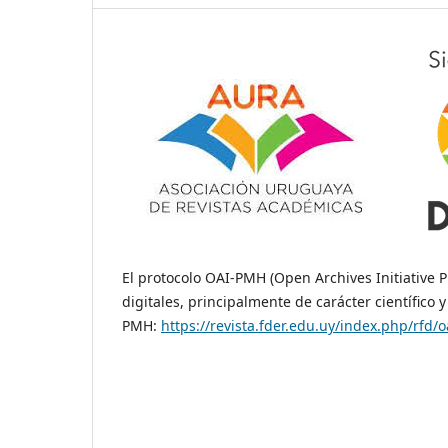
El protocolo OAI-PMH (Open Archives Initiative P
digitales, principalmente de carácter científico
PMH:
https://revista.fder.
edu.uy/index.php/rfd/o