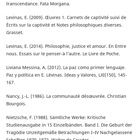
transcendance. Fata Morgana.
Levinas, E. (2009). Œuvres 1. Carnets de captivité suivi de
Écrits sur la captivité et Notes philosophiques diverses.
Grasset.
Levinas, E. (2014). Philosophie, justice et amour. En Entre
nous. Essais sur le penser-à l’autre. Le Livre de Poche.
Liviana Messina, A. (2012). La paz como primer lenguaje.
Paz y política en E. Lévinas. Ideas y Valores, LXI(150), 145-
167.
Nancy, J.-L. (1986). La communauté désœuvrée. Christian
Bourgois.
Nietzsche, F. (1988). Sämtliche Werke: Kritische
Studienausgabe in 15 Einzelbänden. Band I. Die Geburt der
Tragödie Unzeitgemäße Betrachtungen I–IV Nachgelassene
Schriften 1870–1873. Walter de Gruyter.