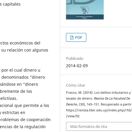
e capitales
PDF
ectos económicos del
y su relación con algunos
Publicado
2014-02-09
 por el cual dinero u
as, denominados “dinero
rmándose en “dinero
Cómo citar
libremente de los
Franco, M. (2014). Los delitos tributarios y 
lictivas.
lavado de dinero.
Revista De La Facultad De
Derecho
, (30), 143–151. Recuperado a partir
acional que permite a los
https://revista.fder.edu.uy/index.php/rfd/a
 estrictas en
/view/92
 problemas de cooperación
iencias de la regulación
Más formatos de cita