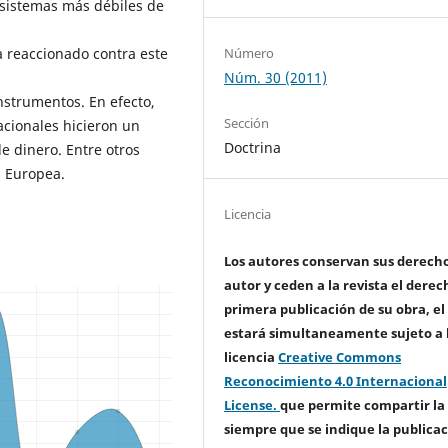
 sistemas más débiles de
Número
a reaccionado contra este
Núm. 30 (2011)
nstrumentos. En efecto,
Sección
acionales hicieron un
Doctrina
e dinero. Entre otros
 Europea.
Licencia
Los autores conservan sus derech
autor y ceden a la revista el derec
primera publicación de su obra, el
estará simultaneamente sujeto a 
licencia
Creative Commons
Reconocimiento 4.0 Internacional
License.
que permite compartir la
siempre que se indique la publica