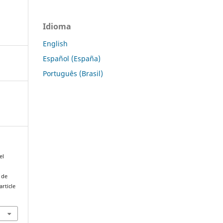
Idioma
English
Español (España)
Português (Brasil)
el
 de
rticle