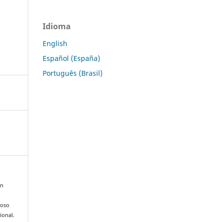
Idioma
English
Español (España)
Português (Brasil)
én
ioso
ional.