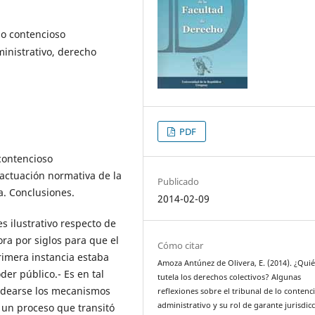
lo contencioso
ministrativo, derecho
PDF
contencioso
 actuación normativa de la
Publicado
a. Conclusiones.
2014-02-09
es ilustrativo respecto de
ora por siglos para que el
Cómo citar
rimera instancia estaba
Amoza Antúnez de Olivera, E. (2014). ¿Qui
oder público.- Es en tal
tutela los derechos colectivos? Algunas
 idearse los mecanismos
reflexiones sobre el tribunal de lo contenc
administrativo y su rol de garante jurisdicc
n un proceso que transitó