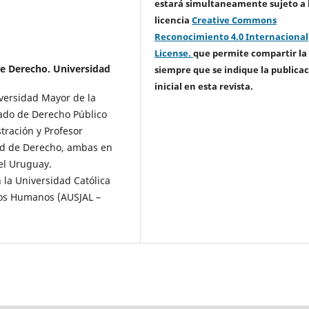
estará simultaneamente sujeto a 
licencia
Creative Commons
Reconocimiento 4.0 Internacional
License.
que permite compartir la
de Derecho. Universidad
siempre que se indique la publica
inicial en esta revista.
iversidad Mayor de la
ado de Derecho Público
tración y Profesor
ad de Derecho, ambas en
el Uruguay.
 la Universidad Católica
hos Humanos (AUSJAL –