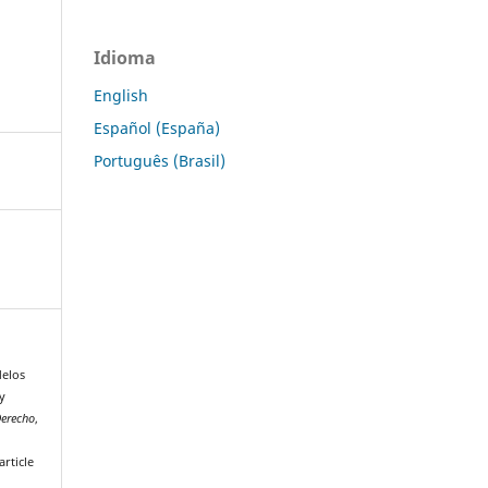
Idioma
English
Español (España)
Português (Brasil)
delos
y
Derecho
,
rticle