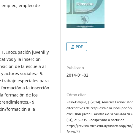
e empleo, empleo de
PDF
 1. Inocupación juvenil y
ativos y la inserción
ansición de la escuela al
Publicado
 y actores sociales.- 5.
2014-01-02
 trabajo especiales para
a formación a la inserción
 la formación de los
Cómo citar
prendimientos.- 9.
Raso-Delgue, J. (2014). América Latina: Mo
alternativos de respuesta a la inocupación 
ión/formación a la
exclusión juvenil.
Revista De La Facultad De 
(31), 215–235. Recuperado a partir de
https://revista.fder.edu.uy/index.php/rfd/a
/view/57