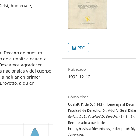
Gelsi, homenaje,
PDF
 al Decano de nuestra
vo de cumplir cincuenta
. Deseamos agradecer
Publicado
s nacionales y del cuerpo
1992-12-12
 a hablar en primer
 Brovetto, a quien
Cómo citar
UdelaR, F. de D. (1992). Homenaje al Decan
Facultad de Derecho, Dr. Adolfo Gelsi Bidar
Revista De La Facultad De Derecho
, (3), 11–34.
Recuperado a partir de
https://revista.fder.edu.uy/index.php/rfd/a
/view/456