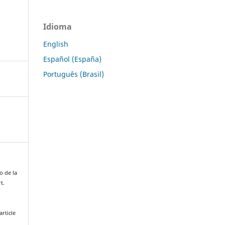
Idioma
English
Español (España)
Português (Brasil)
o de la
t.
rticle