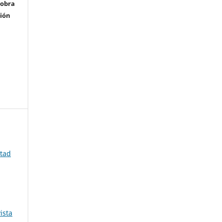
 obra
ción
ltad
ista