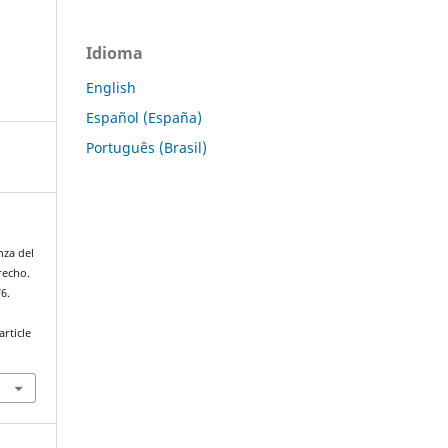
Idioma
English
Español (España)
Português (Brasil)
nza del
recho.
76.
rticle