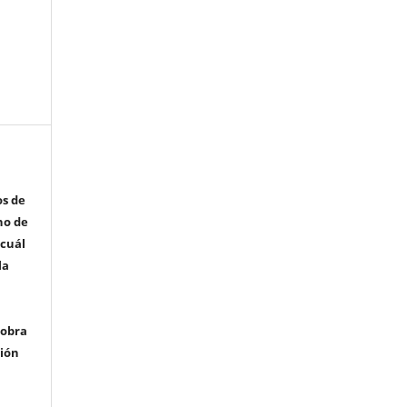
os de
ho de
 cuál
la
 obra
ción