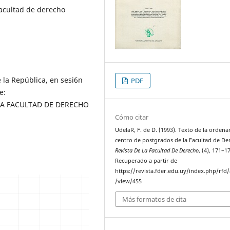
acultad de derecho
e la República, en sesi6n
PDF
e:
A FACULTAD DE DERECHO
Cómo citar
UdelaR, F. de D. (1993). Texto de la ordena
centro de postgrados de la Facultad de De
Revista De La Facultad De Derecho
, (4), 171–1
Recuperado a partir de
https://revista.fder.edu.uy/index.php/rfd/a
/view/455
Más formatos de cita