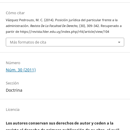
Cómo citar
Vázquez Pedrouzo, M. C. (2014). Posición jurídica del particular frente a la
administración.
Revista De La Facultad De Derecho
, (30), 309–342. Recuperado a
partir de https://revista.fder.edu.uy/index.php/rfd/article/view/104
Más formatos de cita
Número
Núm. 30 (2011)
Sección
Doctrina
Licencia
Los autores conservan sus derechos de autor y ceden a la
revista el derecho de primera publicación de su obra, el cuál