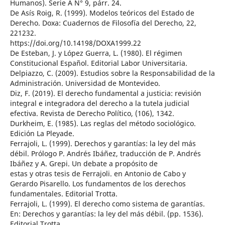
Humanos). Serie A N° 9, párr. 24.
De Asís Roig, R. (1999). Modelos teóricos del Estado de
Derecho. Doxa: Cuadernos de Filosofía del Derecho, 22,
221232.
https://doi.org/10.14198/DOXA1999.22
De Esteban, J. y López Guerra, L. (1980). El régimen
Constitucional Español. Editorial Labor Universitaria.
Delpiazzo, C. (2009). Estudios sobre la Responsabilidad de la
Administración. Universidad de Montevideo.
Diz, F. (2019). El derecho fundamental a justicia: revisión
integral e integradora del derecho a la tutela judicial
efectiva. Revista de Derecho Político, (106), 1342.
Durkheim, E. (1985). Las reglas del método sociológico.
Edición La Pleyade.
Ferrajoli, L. (1999). Derechos y garantías: la ley del más
débil. Prólogo P. Andrés Ibáñez, traducción de P. Andrés
Ibáñez y A. Grepi. Un debate a propósito de
estas y otras tesis de Ferrajoli. en Antonio de Cabo y
Gerardo Pisarello. Los fundamentos de los derechos
fundamentales. Editorial Trotta.
Ferrajoli, L. (1999). El derecho como sistema de garantías.
En: Derechos y garantías: la ley del más débil. (pp. 1536).
Editorial Trotta.