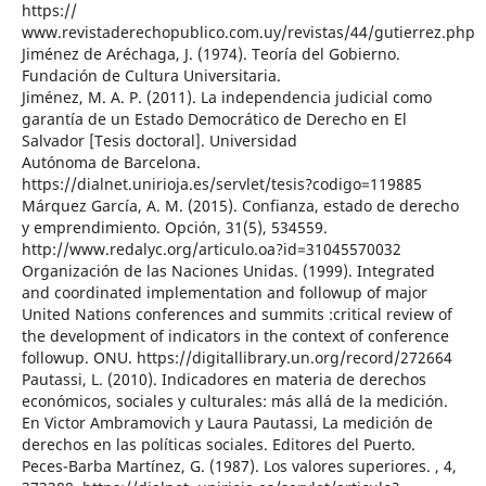
https://
www.revistaderechopublico.com.uy/revistas/44/gutierrez.php
Jiménez de Aréchaga, J. (1974). Teoría del Gobierno.
Fundación de Cultura Universitaria.
Jiménez, M. A. P. (2011). La independencia judicial como
garantía de un Estado Democrático de Derecho en El
Salvador [Tesis doctoral]. Universidad
Autónoma de Barcelona.
https://dialnet.unirioja.es/servlet/tesis?codigo=119885
Márquez García, A. M. (2015). Confianza, estado de derecho
y emprendimiento. Opción, 31(5), 534559.
http://www.redalyc.org/articulo.oa?id=31045570032
Organización de las Naciones Unidas. (1999). Integrated
and coordinated implementation and followup of major
United Nations conferences and summits :critical review of
the development of indicators in the context of conference
followup. ONU. https://digitallibrary.un.org/record/272664
Pautassi, L. (2010). Indicadores en materia de derechos
económicos, sociales y culturales: más allá de la medición.
En Victor Ambramovich y Laura Pautassi, La medición de
derechos en las políticas sociales. Editores del Puerto.
Peces-Barba Martínez, G. (1987). Los valores superiores. , 4,