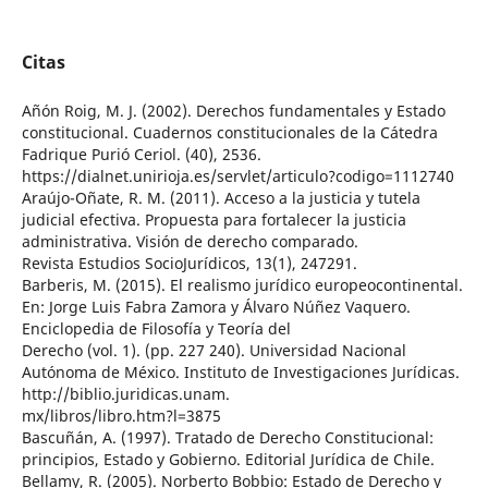
Citas
Añón Roig, M. J. (2002). Derechos fundamentales y Estado
constitucional. Cuadernos constitucionales de la Cátedra
Fadrique Purió Ceriol. (40), 2536.
https://dialnet.unirioja.es/servlet/articulo?codigo=1112740
Araújo-Oñate, R. M. (2011). Acceso a la justicia y tutela
judicial efectiva. Propuesta para fortalecer la justicia
administrativa. Visión de derecho comparado.
Revista Estudios SocioJurídicos, 13(1), 247291.
Barberis, M. (2015). El realismo jurídico europeocontinental.
En: Jorge Luis Fabra Zamora y Álvaro Núñez Vaquero.
Enciclopedia de Filosofía y Teoría del
Derecho (vol. 1). (pp. 227 240). Universidad Nacional
Autónoma de México. Instituto de Investigaciones Jurídicas.
http://biblio.juridicas.unam.
mx/libros/libro.htm?l=3875
Bascuñán, A. (1997). Tratado de Derecho Constitucional:
principios, Estado y Gobierno. Editorial Jurídica de Chile.
Bellamy, R. (2005). Norberto Bobbio: Estado de Derecho y