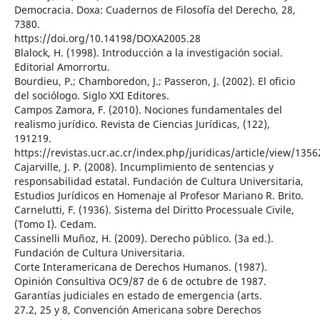
Democracia. Doxa: Cuadernos de Filosofía del Derecho, 28,
7380.
https://doi.org/10.14198/DOXA2005.28
Blalock, H. (1998). Introducción a la investigación social.
Editorial Amorrortu.
Bourdieu, P.; Chamboredon, J.; Passeron, J. (2002). El oficio
del sociólogo. Siglo XXI Editores.
Campos Zamora, F. (2010). Nociones fundamentales del
realismo jurídico. Revista de Ciencias Jurídicas, (122),
191219.
https://revistas.ucr.ac.cr/index.php/juridicas/article/view/1356
Cajarville, J. P. (2008). Incumplimiento de sentencias y
responsabilidad estatal. Fundación de Cultura Universitaria,
Estudios Jurídicos en Homenaje al Profesor Mariano R. Brito.
Carnelutti, F. (1936). Sistema del Diritto Processuale Civile,
(Tomo I). Cedam.
Cassinelli Muñoz, H. (2009). Derecho público. (3a ed.).
Fundación de Cultura Universitaria.
Corte Interamericana de Derechos Humanos. (1987).
Opinión Consultiva OC9/87 de 6 de octubre de 1987.
Garantías judiciales en estado de emergencia (arts.
27.2, 25 y 8, Convención Americana sobre Derechos