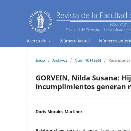
Acerca de
Número Actual
Números anteri
Inicio
/
Archivos
/
Núm. 10 (1996)
/
Recensiones
GORVEIN, Nilda Susana: Hij
incumplimientos generan 
Doris Morales Martínez
Palabras clave:
reseña, divorcio, familia, menor