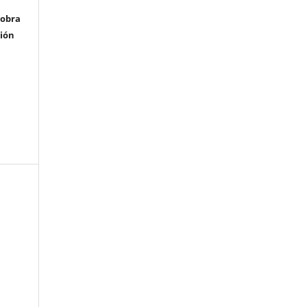
 obra
ción