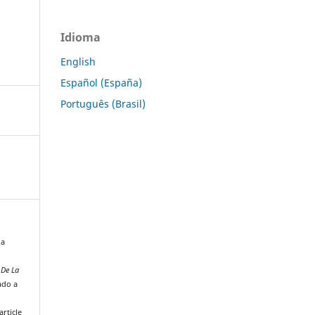
Idioma
English
Español (España)
Português (Brasil)
da
 De La
ado a
rticle