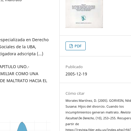
specializada en Derecho
PDF
Sociales de la UBA,
igadora adscripta (...)
 CAPITULO UNO.-
Publicado
FAMILIAR COMO UNA
2005-12-19
 DE MALTRATO HACIA EL
Cómo citar
Morales Martínez, D. (2005). GORVEIN, Nil
Susana: Hijos del divorcio. Cuando los
incumplimientos generan maltrato.
Revista
Facultad De Derecho
, (10), 253–255. Recuper
partir de
https://revista.fder.edu.uy/index.php/rfd/a