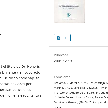
t
PDF
Publicado
2005-12-19
t el título de Dr. Honoris
 brillante y emotivo acto
Cómo citar
ca. De dicho homenaje se
Brovetto, J., Morello, A. M., Lichtensztejn, S
s cartas enviadas por
Mariño, J. A., & Lorbellec, L. (2005). Homen
umerosas adhesiones
Profesor Dr. Adolfo Gelsi Bidart. Entrega d
 del homenajeado, tanto a
título de Doctor Honoris Causa.
Revista De 
Facultad De Derecho
, (10), 9–32. Recuperado
partir de