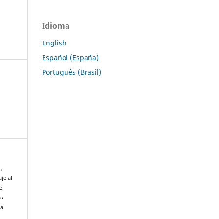
Idioma
English
Español (España)
Português (Brasil)
.,
aje al
e
La
 a