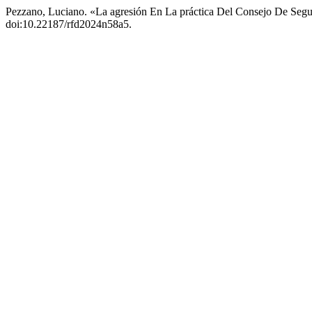
Pezzano, Luciano. «La agresión En La práctica Del Consejo De Seg
doi:10.22187/rfd2024n58a5.