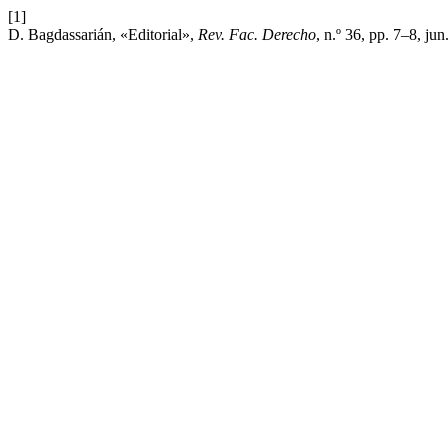
[1]
D. Bagdassarián, «Editorial»,
Rev. Fac. Derecho
, n.º 36, pp. 7–8, jun