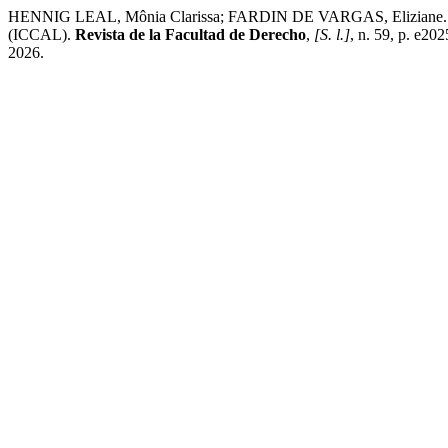
HENNIG LEAL, Mônia Clarissa; FARDIN DE VARGAS, Eliziane. Litigios
(ICCAL).
Revista de la Facultad de Derecho
,
[S. l.]
, n. 59, p. e20
2026.