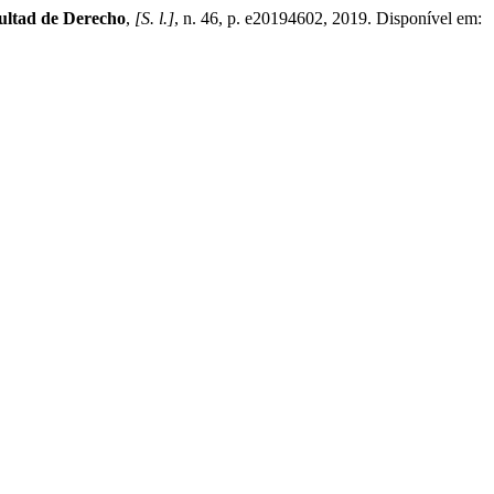
cultad de Derecho
,
[S. l.]
, n. 46, p. e20194602, 2019. Disponível em: