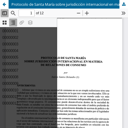
Protocolo de Santa María sobre jurisdicción internacional en materia de relaciones de consumo