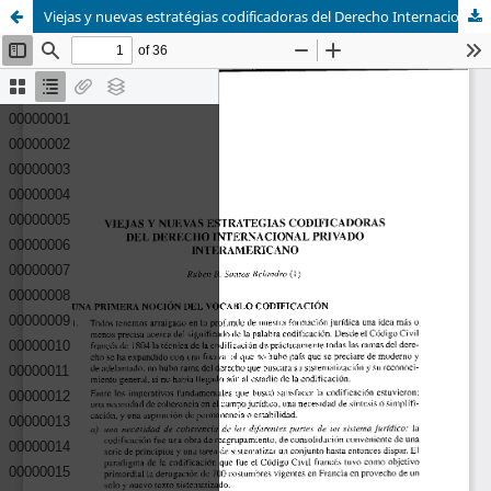
Viejas y nuevas estratégias codificadoras del Derecho Internacional Privado Interamericano