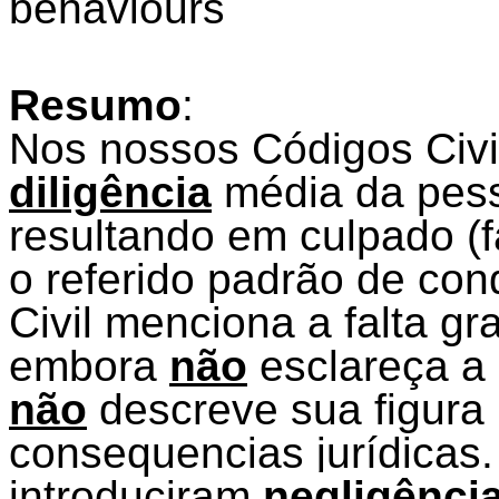
behaviours
Resumo
:
Nos nossos Códigos Civi
diligência
média da pess
resultando em culpado (f
o referido padrão de con
Civil menciona a falta gr
embora
não
esclareça a 
não
descreve sua figura
consequencias jurídicas.
introduciram
negligênci