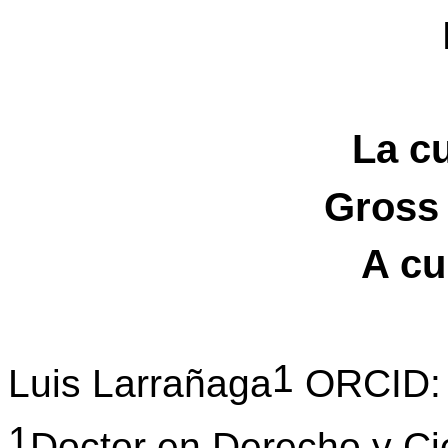
La c
Gross
A cu
1
Luis Larrañaga
ORCID: 
1
Doctor en Derecho y Ci