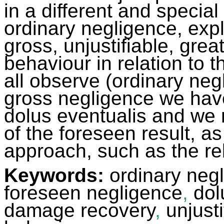
in a different and special
ordinary negligence, expla
gross, unjustifiable, gre
behaviour in relation to 
all observe (ordinary ne
gross negligence we have 
dolus eventualis and we 
of the foreseen result, a
approach, such as the re
Keywords:
ordinary neg
foreseen negligence
,
dol
damage recovery
,
unjusti