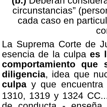
(b.)
Deberán considera
circunstancias” (perso
cada caso en particu
co
La Suprema Corte de Ju
esencia de la culpa
es 
comportamiento que 
diligencia
, idea que nu
culpa
y que encuentra r
1310, 1319 y 1324 CC...
de conducta - enseña 