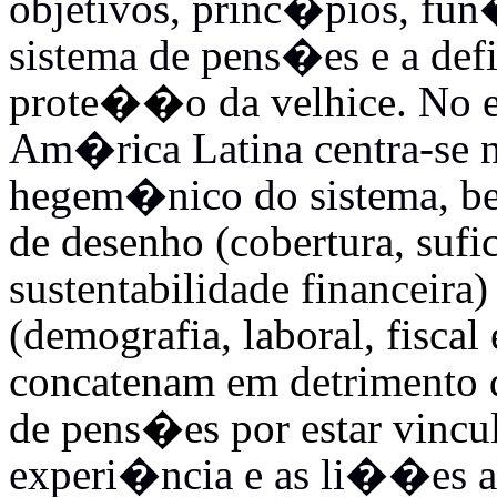
objetivos, princ�pios, fun
sistema de pens�es e a
def
prote��o da velhice.
No e
Am�rica Latina centra-se n
hegem�nico do sistema, b
de desenho (cobertura, suf
sustentabilidade financeira
(demografia, laboral, fisca
concatenam em detrimento
de pens�es por estar vincu
experi�ncia e as li��es a