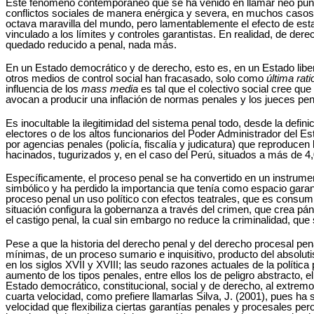
Este fenómeno contemporáneo que se ha venido en llamar neo puniti
conflictos sociales de manera enérgica y severa, en muchos casos
octava maravilla del mundo, pero lamentablemente el efecto de esta p
vinculado a los límites y controles garantistas. En realidad, de der
quedado reducido a penal, nada más.
En un Estado democrático y de derecho, esto es, en un Estado libera
otros medios de control social han fracasado, solo como
última rati
influencia de los
mass media
es tal que el colectivo social cree que
avocan a producir una inflación de normas penales y los jueces pen
Es inocultable la ilegitimidad del sistema penal todo, desde la def
electores o de los altos funcionarios del Poder Administrador del Es
por agencias penales (policía, fiscalía y judicatura) que reproduce
hacinados, tugurizados y, en el caso del Perú, situados a más de 4,
Específicamente, el proceso penal se ha convertido en un instrumento
simbólico y ha perdido la importancia que tenía como espacio gara
proceso penal un uso político con efectos teatrales, que es consum
situación configura la gobernanza a través del crimen, que crea pá
el castigo penal, la cual sin embargo no reduce la criminalidad, qu
Pese a que la historia del derecho penal y del derecho procesal p
mínimas, de un proceso sumario e inquisitivo, producto del absolut
en los siglos XVII y XVIII; las seudo razones actuales de la políti
aumento de los tipos penales, entre ellos los de peligro abstracto, 
Estado democrático, constitucional, social y de derecho, al extrem
cuarta velocidad, como prefiere llamarlas Silva, J. (2001), pues ha 
velocidad que flexibiliza ciertas garantías penales y procesales pero