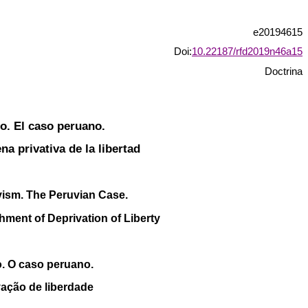
e20194615
Doi:
10.22187/rfd2019n46a15
Doctrina
mo. El caso peruano.
a privativa de la libertad
ivism. The Peruvian Case.
hment of Deprivation of Liberty
. O caso peruano.
ação de liberdade