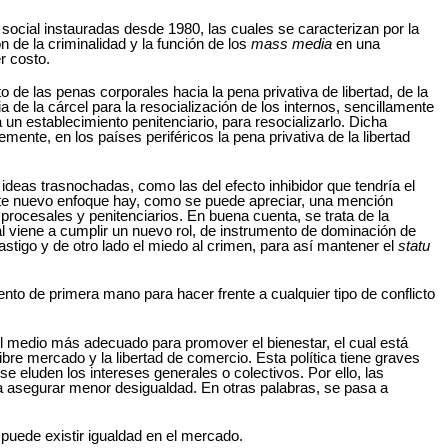
social instauradas desde 1980, las cuales se caracterizan por la
n de la criminalidad y la función de los
mass media
en una
r costo.
to de las penas corporales hacia la pena privativa de libertad, de la
 de la cárcel para la resocialización de los internos, sencillamente
 un establecimiento penitenciario, para resocializarlo. Dicha
emente, en los países periféricos la pena privativa de la libertad
 ideas trasnochadas, como las del efecto inhibidor que tendría el
este nuevo enfoque hay, como se puede apreciar, una mención
 procesales y penitenciarios. En buena cuenta, se trata de la
enal viene a cumplir un nuevo rol, de instrumento de dominación de
astigo y de otro lado el miedo al crimen, para así mantener el
statu
ento de primera mano para hacer frente a cualquier tipo de conflicto
 el medio más adecuado para promover el bienestar, el cual está
libre mercado y la libertad de comercio. Esta política tiene graves
e eluden los intereses generales o colectivos. Por ello, las
a asegurar menor desigualdad. En otras palabras, se pasa a
puede existir igualdad en el mercado.