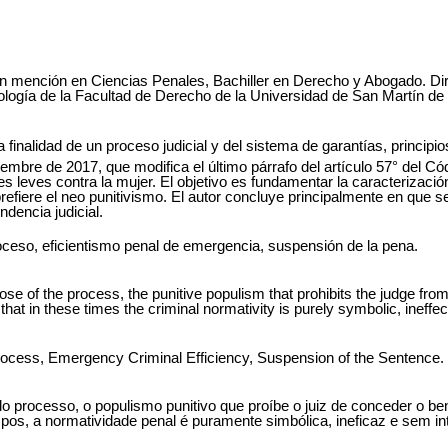
ención en Ciencias Penales, Bachiller en Derecho y Abogado. Directo
ología de la Facultad de Derecho de la Universidad de San Martín d
 finalidad de un proceso judicial y del sistema de garantías, princip
iembre de 2017, que modifica el último párrafo del artículo 57° del Có
ones leves contra la mujer. El objetivo es fundamentar la caracteriza
se prefiere el neo punitivismo. El autor concluye principalmente en q
ndencia judicial.
roceso, eficientismo penal de emergencia, suspensión de la pena.
ose of the process, the punitive populism that prohibits the judge from
hat in these times the criminal normativity is purely symbolic, ineffec
rocess, Emergency Criminal Efficiency, Suspension of the Sentence.
do processo, o populismo punitivo que proíbe o juiz de conceder o b
os, a normatividade penal é puramente simbólica, ineficaz e sem int