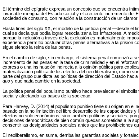
El término del epígrafe expresa un concepto que se encuentra íntim
invariable mengua del Estado social y el creciente incremento del Es
sociedad de consumo, con relación a la construcción de un clamor so
Hasta fines del siglo XX, el modelo de la justicia penal ―desde el fin
cual se decía que podía lograr resocializar a los infractores. A med
porque la inclusión a través de la exclusión es materialmente imposi
experiencia permitió postular otras penas alternativas a la prisión co
sigue siendo la reina de las penas.
En el cambio de siglo, sin embargo, el sistema penal comenzó a ser u
incremento de las penas en la tasa de criminalidad y en el reforz
expresa o una insinuación indirecta a la opinión pública para expli
materialización política de los efectos del neo liberalismo, como son
parte del grupo que dicta las políticas de dirección del Estado haci
quo
y que nada cambie en la sociedad.
La política penal del populismo punitivo hace prevalecer el simbolis
social y afectando las bases de la sociedad.
Para Harvey, D. (2014) el populismo punitivo tiene su origen en el 
basado en la no limitación del libre desarrollo de las capacidades y 
efectos no solo económicos, sino también políticos y sociales, porqu
decisiones democráticas de bien común quedan sometidas a la supr
consentir las desigualdades sociales antes que las prohibiciones qu
El neoliberalismo, en suma, derriba las garantías sociales y forta