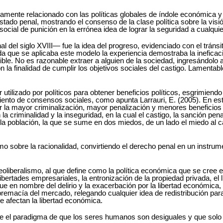
amente relacionado con las políticas globales de índole económica y 
tado penal, mostrando el consenso de la clase política sobre la visió
cial de punición en la errónea idea de lograr la seguridad a cualquie
al del siglo XVIII― fue la idea del progreso, evidenciado con el tránsi
ida que se aplicaba este modelo la experiencia demostraba la ineficacia
ble. No es razonable extraer a alguien de la sociedad, ingresándolo a
n la finalidad de cumplir los objetivos sociales del castigo. Lamentabl
tilizado por políticos para obtener beneficios políticos, esgrimiendo
amiento de consensos sociales, como apunta Larrauri, E. (2005). En 
car la mayor criminalización, mayor penalización y menores beneficios
 la criminalidad y la inseguridad, en la cual el castigo, la sanción p
a la población, la que se sume en dos miedos, de un lado el miedo al c
mo sobre la racionalidad, convirtiendo el derecho penal en un instrum
neoliberalismo, al que define como la política económica que se cree
libertades empresariales, la entronización de la propiedad privada, el 
e en nombre del delirio y la exacerbación por la libertad económica, s
emacía del mercado, relegando cualquier idea de redistribución par
e afectan la libertad económica.
lece el paradigma de que los seres humanos son desiguales y que solo 