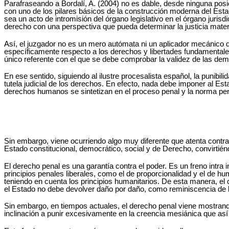
Parafraseando a Bordalí, A. (2004) no es dable, desde ninguna posici
con uno de los pilares básicos de la construcción moderna del Esta
sea un acto de intromisión del órgano legislativo en el órgano jurisdi
derecho con una perspectiva que pueda determinar la justicia mater
Así, el juzgador no es un mero autómata ni un aplicador mecánico de
específicamente respecto a los derechos y libertades fundamentale
único referente con el que se debe comprobar la validez de las dem
En ese sentido, siguiendo al ilustre procesalista español, la punibi
tutela judicial de los derechos. En efecto, nada debe imponer al Esta
derechos humanos se sintetizan en el proceso penal y la norma pena
Sin embargo, viene ocurriendo algo muy diferente que atenta contra
Estado constitucional, democrático, social y de Derecho, convirtiéndo
El derecho penal es una garantía contra el poder. Es un freno intra i
principios penales liberales, como el de proporcionalidad y el de 
teniendo en cuenta los principios humanitarios. De esta manera, el 
el Estado no debe devolver daño por daño, como reminiscencia de la L
Sin embargo, en tiempos actuales, el derecho penal viene mostrando 
inclinación a punir excesivamente en la creencia mesiánica que así 