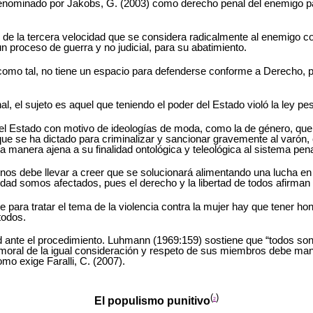
enominado por Jakobs, G. (2003) como derecho penal del enemigo para
l de la tercera velocidad que se considera radicalmente al enemigo 
n proceso de guerra y no judicial, para su abatimiento.
como tal, no tiene un espacio para defenderse conforme a Derecho, pu
, el sujeto es aquel que teniendo el poder del Estado violó la ley pe
 el Estado con motivo de ideologías de moda, como la de género, que
l que se ha dictado para criminalizar y sancionar gravemente al varón
una manera ajena a su finalidad ontológica y teleológica al sistema 
o nos debe llevar a creer que se solucionará alimentando una lucha e
 somos afectados, pues el derecho y la libertad de todos afirman el
 para tratar el tema de la violencia contra la mujer hay que tener hone
todos.
ldad ante el procedimiento. Luhmann (1969:159) sostiene que “todos so
a moral de la igual consideración y respeto de sus miembros debe man
omo exige Faralli, C. (2007).
(
)
El populismo punitivo
2