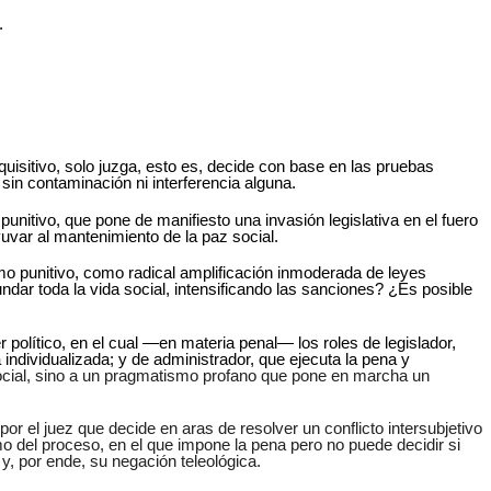
.
quisitivo, solo juzga, esto es, decide con base en las pruebas
, sin contaminación ni interferencia alguna.
itivo, que pone de manifiesto una invasión legislativa en el fuero
yuvar al mantenimiento de la paz social.
o punitivo, como radical amplificación inmoderada de leyes
ndar toda la vida social, intensificando las sanciones? ¿Es posible
r político, en el cual ―en materia penal― los roles de legislador,
individualizada; y de administrador, que ejecuta la pena y
n social, sino a un pragmatismo profano que pone en marcha un
or el juez que decide en aras de resolver un conflicto intersubjetivo
o del proceso, en el que impone la pena pero no puede decidir si
y, por ende, su negación teleológica.