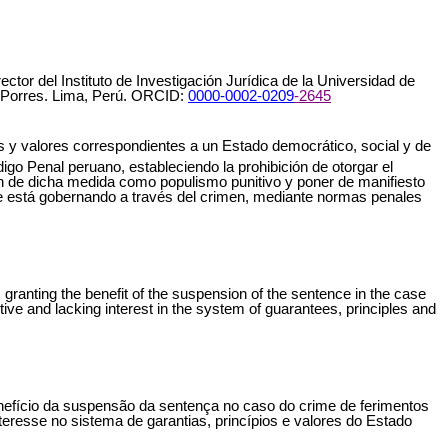
r del Instituto de Investigación Jurídica de la Universidad de
e Porres. Lima, Perú. ORCID:
0000-0002-0209
-2645
ios y valores correspondientes a un Estado democrático, social y de
digo Penal peruano, estableciendo la prohibición de otorgar el
ción de dicha medida como populismo punitivo y poner de manifiesto
ue se está gobernando a través del crimen, mediante normas penales
 granting the benefit of the suspension of the sentence in the case
tive and lacking interest in the system of guarantees, principles and
enefício da suspensão da sentença no caso do crime de ferimentos
eresse no sistema de garantias, princípios e valores do Estado