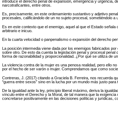
introduce el derecho penal de expansión, emergencia y urgencia, d
narcotraficantes, entre otros.
Es, precisamente, en este ordenamiento sustantivo y adjetivo pena
procesales, calificándolo de un no sujeto procesal, sometiéndolo a u
Es en este contexto que el enemigo, aquel al que el Estado señala 
arbitrario e inicuo.
En la cuarta velocidad o panpenalismo o expansión del derecho penal
La posición intermedia viene dada por los enemigos fabricados por
sobre otro. De esto da cuenta la legislación penal y procesal pena
forma de razonabilidad y proporcionalidad. ¿Por qué se utiliza de 
La violencia contra de la mujer es una penosa realidad, pero ello n
por el hecho de ser varón o mujer. Comprendamos que como sociedad
Contreras, J. (2017) citando a Graciela B. Ferreira, nos recuerda que
“guerra entre sexos” sino en la lucha por un mundo más justo para 
De la igualdad ante la ley, principio liberal máximo, deriva la igua
vínculo entre el Derecho y la Moral, de tal manera que la exigenci
concretarse positivamente en las decisiones políticas y jurídicas, c