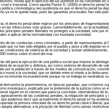
vismo, revela que el ejercicio del
ius puniendi
se ha convertido en un
 cruel e irracional. Como apunta Pastor D. (2005) el derecho penal
olítica criminológica neo punitivista es que el derecho penal ha deja
echo ya no le queda nada, pues las garantías procesales han sido pulv
l, el derecho penal debe regirse por los principios de fragmentaried
o
en las infracciones más graves. Lamentablemente, en la actualidad, po
 los principios penales liberales no protegen a la sociedad, sino por el
ales a aplicar dicha normatividad con inusitada severidad.
inición de las conductas como criminales, a partir de representantes 
tado que no han sido elegidos por el pueblo y pese a ello legislan en 
n las condiciones de violencia de la sociedad y actúan arbitrariament
000 metros sobre el nivel del mar.
 útil para la ejecución de una política social que impone la ideologí
ntista de acusación y defensa, así como sistema de desarrollo de va
ido por la población a través de los medios de comunicación, convir
nico moral a la sociedad, que se debate entre el miedo a la delincue
e se incrementa incesantemente porque no se trabaja en neutralizar s
enal demuestra la preeminencia, en épocas pasadas, que creíamos su
ismo monárquico, explicado por la pretensión de la justicia como un 
ca penal siguen en el camino que parecía concluido, retornándose de l
el agravamiento de las condenas penales, la relajación de principios 
o que podemos decir que actualmente el derecho penal se ha acelerado
superado la primera velocidad de un derecho penal clásico liberal, qu
 adopta alternativas a la privación de libertad como penas restrictiva