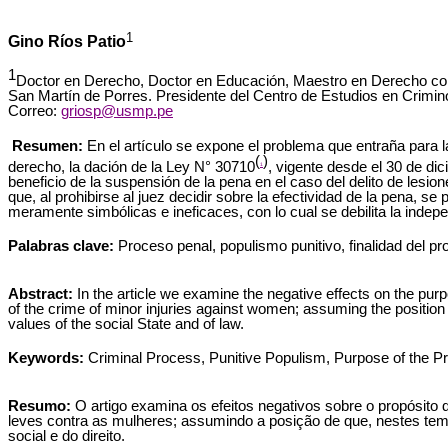
1
Gino Ríos Patio
1
Doctor en Derecho, Doctor en Educación, Maestro en Derecho con m
San Martín de Porres. Presidente del Centro de Estudios en Crimin
Correo:
griosp@usmp.pe
Resumen:
En el artículo se expone el problema que entraña para la
(
)
derecho, la dación de la Ley N° 30710
, vigente desde el 30 de dic
1
beneficio de la suspensión de la pena en el caso del delito de lesi
que, al prohibirse al juez decidir sobre la efectividad de la pena, 
meramente simbólicas e ineficaces, con lo cual se debilita la indepe
Palabras clave:
Proceso penal, populismo punitivo, finalidad del p
Abstract:
In the article we examine the negative effects on the purp
of the crime of minor injuries against women; assuming the position t
values of the social State and of law.
Keywords:
Criminal Process, Punitive Populism, Purpose of the P
Resumo:
O artigo examina os efeitos negativos sobre o propósito 
leves contra as mulheres; assumindo a posição de que, nestes temp
social e do direito.