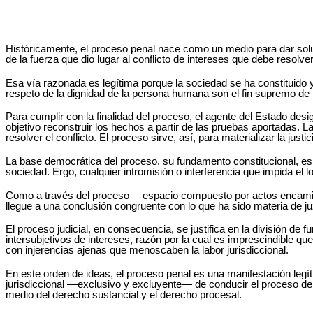
Históricamente, el proceso penal nace como un medio para dar soluc
de la fuerza que dio lugar al conflicto de intereses que debe resolver
Esa vía razonada es legítima porque la sociedad se ha constituido y
respeto de la dignidad de la persona humana son el fin supremo de la
Para cumplir con la finalidad del proceso, el agente del Estado desig
objetivo reconstruir los hechos a partir de las pruebas aportadas. 
resolver el conflicto. El proceso sirve, así, para materializar la justi
La base democrática del proceso, su fundamento constitucional, es 
sociedad. Ergo, cualquier intromisión o interferencia que impida el 
Como a través del proceso ―espacio compuesto por actos encaminado
llegue a una conclusión congruente con lo que ha sido materia de ju
El proceso judicial, en consecuencia, se justifica en la división de 
intersubjetivos de intereses, razón por la cual es imprescindible q
con injerencias ajenas que menoscaben la labor jurisdiccional.
En este orden de ideas, el proceso penal es una manifestación legít
jurisdiccional ―exclusivo y excluyente― de conducir el proceso de m
medio del derecho sustancial y el derecho procesal.