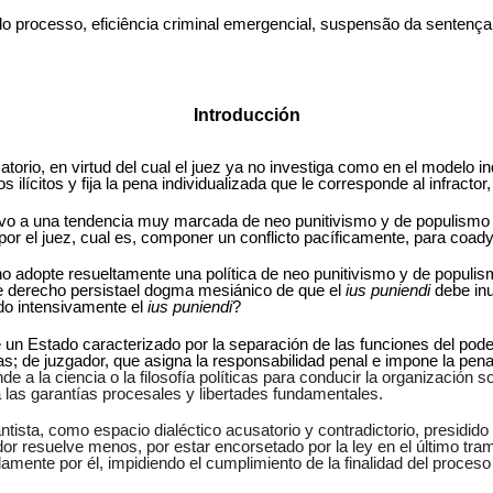
do processo, eficiência criminal emergencial, suspensão da sentença
Introducción
atorio, en virtud del cual el juez ya no investiga como en el modelo in
ilícitos y fija la pena individualizada que le corresponde al infractor
vo a una tendencia muy marcada de neo punitivismo y de populismo pun
o por el juez, cual es, componer un conflicto pacíficamente, para coad
 adopte resueltamente una política de neo punitivismo y de populism
e derecho persistael dogma mesiánico de que el
ius puniendi
debe inu
ndo intensivamente el
ius puniendi
?
de un Estado caracterizado por la separación de las funciones del pode
s; de juzgador, que asigna la responsabilidad penal e impone la pena 
de a la ciencia o la filosofía políticas para conducir la organizació
a las garantías procesales y libertades fundamentales.
sta, como espacio dialéctico acusatorio y contradictorio, presidido p
or resuelve menos, por estar encorsetado por la ley en el último tram
amente por él, impidiendo el cumplimiento de la finalidad del proceso 