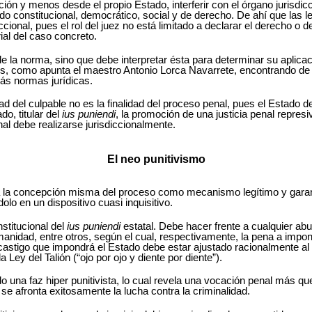
ón y menos desde el propio Estado, interferir con el órgano jurisdicci
do constitucional, democrático, social y de derecho. De ahí que las 
ccional, pues el rol del juez no está limitado a declarar el derecho o 
ial del caso concreto.
 la norma, sino que debe interpretar ésta para determinar su aplicac
s, como apunta el maestro Antonio Lorca Navarrete, encontrando de 
ás normas jurídicas.
lidad del culpable no es la finalidad del proceso penal, pues el Estad
do, titular del
ius puniendi
, la promoción de una justicia penal repres
l debe realizarse jurisdiccionalmente.
El neo punitivismo
 la concepción misma del proceso como mecanismo legítimo y garantis
lo en un dispositivo cuasi inquisitivo.
nstitucional del
ius puniendi
estatal. Debe hacer frente a cualquier abu
humanidad, entre otros, según el cual, respectivamente, la pena a im
castigo que impondrá el Estado debe estar ajustado racionalmente al da
ey del Talión (“ojo por ojo y diente por diente”).
una faz hiper punitivista, lo cual revela una vocación penal más que 
se afronta exitosamente la lucha contra la criminalidad.