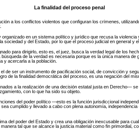
La finalidad del proceso penal
ión a los conflictos violentos que configuran los crímenes, utilizan
.
 organizado en un sistema político y jurídico que recusa la violencia
 sociedad y del Estado, por lo que el proceso judicial en general y el
nado para dirigirlo, esto es, el juez, busca la verdad legal de los hech
La búsqueda de la verdad es necesaria porque es la única manera de g
cia y acercarla a la población.
el de ser un instrumento de pacificación social, de convicción y seg
logro de la finalidad democrática del proceso, es una negación del mi
s a la realización de una decisión estatal justa en Derecho― se rea
zgamiento, con lo que ha sido su objeto.
funciones del poder político ―esto es la función jurisdiccional indepe
ue sea cumplido y llevado a cabo con plena autonomía, independencia e
ima del poder del Estado y crea una obligación inexcusable para cualq
anera tal que se alcance la justicia material como fin primordial, co