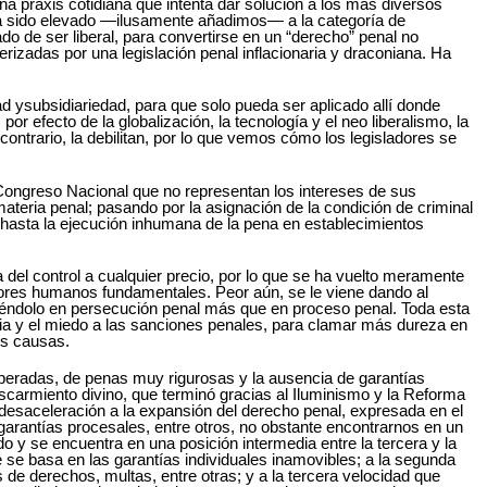
a praxis cotidiana que intenta dar solución a los más diversos
 ha sido elevado ―ilusamente añadimos― a la categoría de
do de ser liberal, para convertirse en un “derecho” penal no
erizadas por una legislación penal inflacionaria y draconiana. Ha
ad ysubsidiariedad, para que solo pueda ser aplicado allí donde
r efecto de la globalización, la tecnología y el neo liberalismo, la
 contrario, la debilitan, por lo que vemos cómo los legisladores se
al Congreso Nacional que no representan los intereses de sus
materia penal; pasando por la asignación de la condición de criminal
e, hasta la ejecución inhumana de la pena en establecimientos
a del control a cualquier precio, por lo que se ha vuelto meramente
lores humanos fundamentales. Peor aún, se le viene dando al
tiéndolo en persecución penal más que en proceso penal. Toda esta
ncia y el miedo a las sanciones penales, para clamar más dureza en
us causas.
peradas, de penas muy rigurosas y la ausencia de garantías
escarmiento divino, que terminó gracias al Iluminismo y la Reforma
a desaceleración a la expansión del derecho penal, expresada en el
y garantías procesales, entre otros, no obstante encontrarnos en un
 y se encuentra en una posición intermedia entre la tercera y la
e se basa en las garantías individuales inamovibles; a la segunda
s de derechos, multas, entre otras; y a la tercera velocidad que