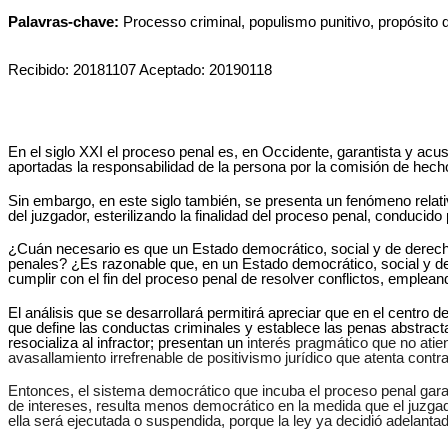
Palavras-chave:
Processo criminal, populismo punitivo, propósito 
Recibido: 20181107 Aceptado: 20190118
En el siglo XXI el proceso penal es, en Occidente, garantista y acus
aportadas la responsabilidad
de la persona por la comisión de hechos 
Sin embargo, en este siglo también, se presenta un fenómeno relati
del juzgador, esterilizando la finalidad del proceso penal, conducid
¿Cuán necesario es que un Estado democrático, social y de derecho
penales? ¿Es razonable que, en un Estado democrático, social y d
cumplir con el fin del proceso penal de resolver conflictos, emplea
El análisis que se desarrollará permitirá apreciar que en el centro 
que define las conductas criminales y establece las penas abstracta
resocializa al infractor; presentan un
interés pragmático que no atien
avasallamiento irrefrenable de positivismo jurídico que atenta contr
Entonces, el sistema democrático que incuba el proceso penal garanti
de intereses, resulta menos democrático en la medida que el juzgad
ella será ejecutada o suspendida, porque la ley ya decidió adelantad